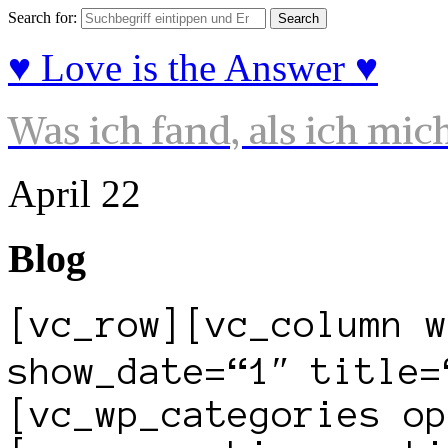
Search for:
♥ Love is the Answer ♥
Was ich fand, als ich mic
April
22
Blog
[vc_row][vc_column w
show_date=“1″ title=
[vc_wp_categories op